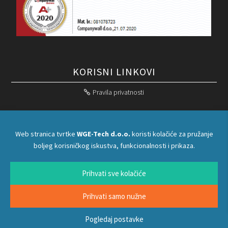
KORISNI LINKOVI
Pravila privatnosti

INFO I KONTAKTI
Web stranica tvrtke
WGE-Tech d.o.o.
koristi kolačiće za pružanje
boljeg korisničkog iskustva, funkcionalnosti i prikaza.
WGE-Tech d.o.o. za trgovinu i usluge

OIB: 34363540225

Podsusedski trg 1a, Zagreb
Prihvati sve kolačiće

+385 1 6264 604

info@wge-tech.eu

Prihvati samo nužne
Pogledaj postavke